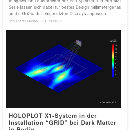
Ausgewählte Lautsprecher der Pan Speaker und Pan AMT
Serie lassen sich dabei für bestes Design millimetergenau
an die Größe der eingesetzten Displays anpassen.
-
von
Dieter Michel
01.03.2022
HOLOPLOT X1-System in der
Installation “GRID” bei Dark Matter
in Berlin