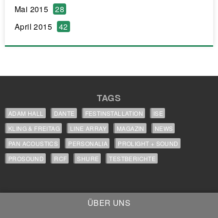
Mai 2015
28
April 2015
42
TAGS
ADAM HALL
DANTE
FESTINSTALLATION
ISE
KLING & FREITAG
LINE ARRAY
MAGAZIN
NEWS
PAN ACOUSTICS
PERSONALIA
PROLIGHT + SOUND
PROSOUND
RCF
SHURE
TESTBERICHTE
ÜBER UNS