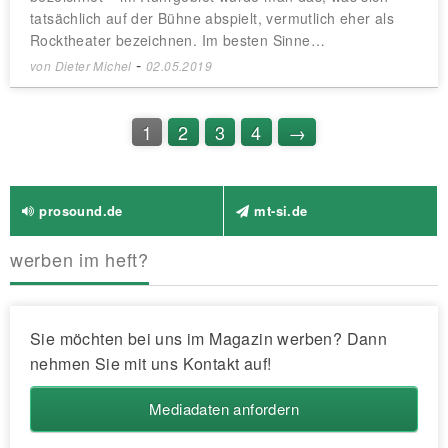
tatsächlich auf der Bühne abspielt, vermutlich eher als
Rocktheater bezeichnen. Im besten Sinne…
-
von
Dieter Michel
02.05.2019
1
2
3
4
→
prosound.de
mt-si.de
werben im heft?
Sie möchten bei uns im Magazin werben? Dann
nehmen Sie mit uns Kontakt auf!
Mediadaten anfordern