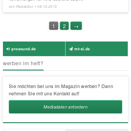
-
von
Redaktion
09.10.2015
1
2
→
prosound.de
mt-si.de
werben im heft?
Sie möchten bei uns im Magazin werben? Dann
nehmen Sie mit uns Kontakt auf!
Mediadaten anfordern