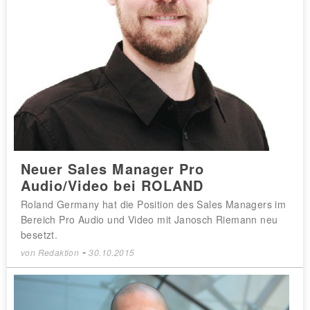
Neuer Sales Manager Pro
Audio/Video bei ROLAND
Roland Germany hat die Position des Sales Managers im
Bereich Pro Audio und Video mit Janosch Riemann neu
besetzt.
-
von
Redaktion
30.10.2015