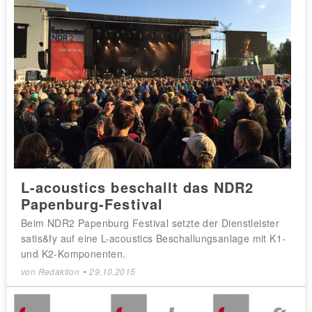
L-acoustics beschallt das NDR2
Papenburg-Festival
Beim NDR2 Papenburg Festival setzte der Dienstleister
satis&fy auf eine L-acoustics Beschallungsanlage mit K1-
und K2-Komponenten.
-
von
Redaktion
29.10.2015