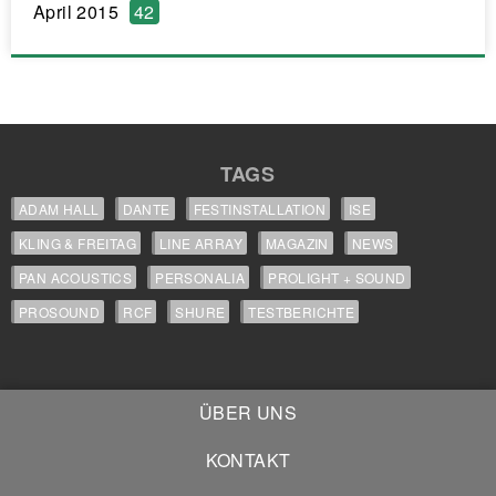
April 2015
42
TAGS
ADAM HALL
DANTE
FESTINSTALLATION
ISE
KLING & FREITAG
LINE ARRAY
MAGAZIN
NEWS
PAN ACOUSTICS
PERSONALIA
PROLIGHT + SOUND
PROSOUND
RCF
SHURE
TESTBERICHTE
ÜBER UNS
KONTAKT