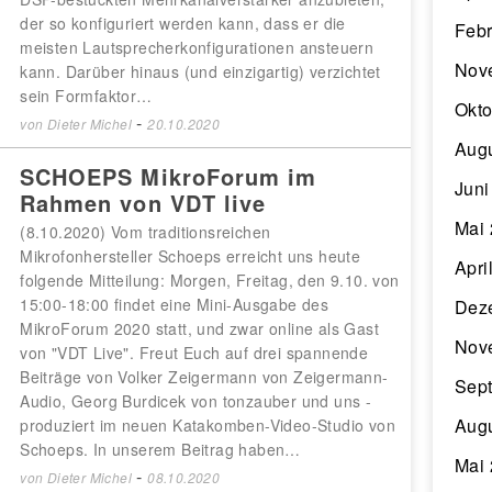
der so konfiguriert werden kann, dass er die
Febr
meisten Lautsprecherkonfigurationen ansteuern
Nov
kann. Darüber hinaus (und einzigartig) verzichtet
sein Formfaktor…
Okto
-
von
Dieter Michel
20.10.2020
Aug
SCHOEPS MikroForum im
Juni
Rahmen von VDT live
Mai
(8.10.2020) Vom traditionsreichen
Mikrofonhersteller Schoeps erreicht uns heute
Apri
folgende Mitteilung: Morgen, Freitag, den 9.10. von
15:00-18:00 findet eine Mini-Ausgabe des
Dez
MikroForum 2020 statt, und zwar online als Gast
Nov
von "VDT Live". Freut Euch auf drei spannende
Beiträge von Volker Zeigermann von Zeigermann-
Sep
Audio, Georg Burdicek von tonzauber und uns -
Aug
produziert im neuen Katakomben-Video-Studio von
Schoeps. In unserem Beitrag haben…
Mai
-
von
Dieter Michel
08.10.2020