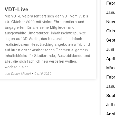
Febr
VDT-Live
Janu
Mit VDT-Live präsentiert sich der VDT vom 7. bis
Nov
10. Oktober 2020 mit vielen Ehrenamtlern und
Engagierten für alle seine Mitglieder und
Okto
ausgewählte Unterstützer. Inhaltsschwerpunkte
liegen auf 3D-Audio, das binaural mit einfach
Sep
realisierbarem Headtracking angeboten wird, und
Juni
auf künstlerisch-ästhetischen Themen allgemein.
Inhaltsblöcke für Studierende, Auszubildende und
Apri
alle, die sich fachlich neu vertiefen wollen,
wechseln sich…
Mär
-
von
Dieter Michel
04.10.2020
Febr
Janu
Sep
Juli
Apri