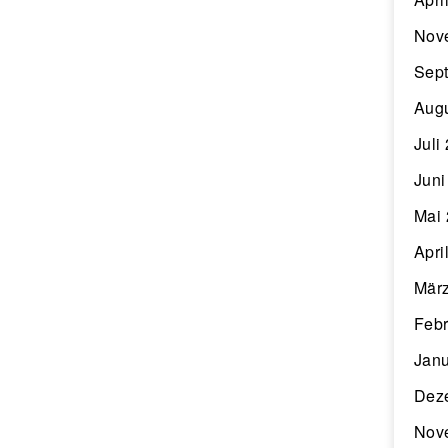
Nov
Sep
Aug
Juli
Juni
Mai
Apri
Mär
Febr
Janu
Dez
Nov