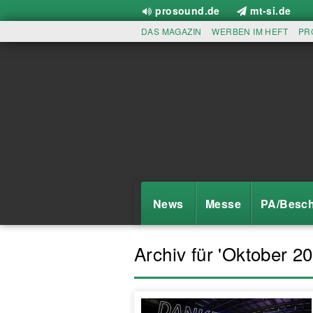
prosound.de
mt-si.de
DAS MAGAZIN
WERBEN IM HEFT
PR
News
Messe
PA/Besch
Archiv für 'Oktober 20