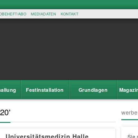
OBEHEFT/ABO
MEDIADATEN
KONTAKT
allung
Festinstallation
Grundlagen
Magazi
20'
werbe
Universitätsmedizin Halle
Sie 