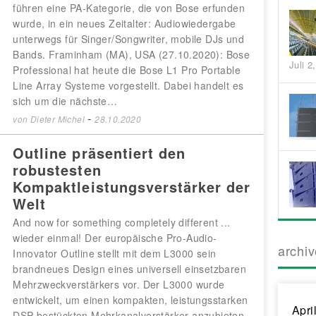
führen eine PA-Kategorie, die von Bose erfunden
wurde, in ein neues Zeitalter: Audiowiedergabe
unterwegs für Singer/Songwriter, mobile DJs und
Bands. Framinham (MA), USA (27.10.2020): Bose
Juli 2
Professional hat heute die Bose L1 Pro Portable
Line Array Systeme vorgestellt. Dabei handelt es
sich um die nächste…
-
von
Dieter Michel
28.10.2020
Outline präsentiert den
robustesten
Kompaktleistungsverstärker der
Welt
And now for something completely different ...
wieder einmal! Der europäische Pro-Audio-
archi
Innovator Outline stellt mit dem L3000 sein
brandneues Design eines universell einsetzbaren
Mehrzweckverstärkers vor. Der L3000 wurde
entwickelt, um einen kompakten, leistungsstarken
Apri
DSP-bestückten Mehrkanalverstärker anzubieten,