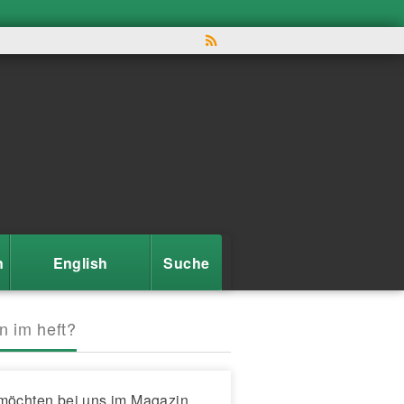
n
English
Suche
n im heft?
möchten bei uns im Magazin