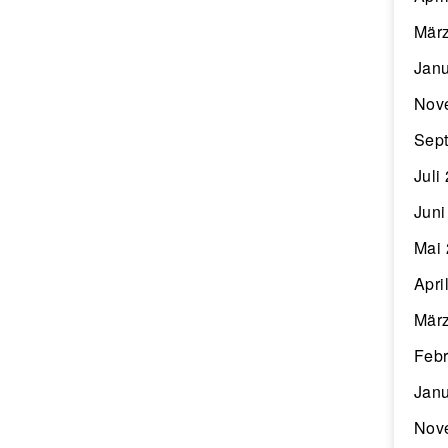
Mär
Janu
Nov
Sep
Juli
Juni
Mai
Apri
Mär
Febr
Janu
Nov