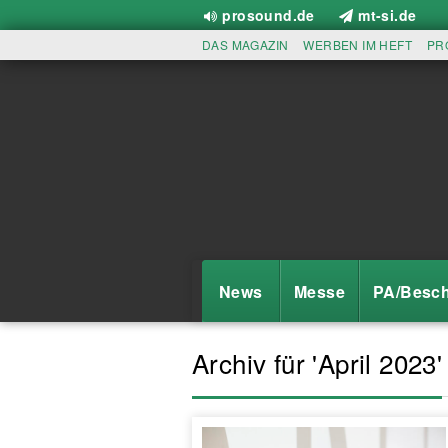
prosound.de
mt-si.de
DAS MAGAZIN
WERBEN IM HEFT
PR
News
Messe
PA/Besch
Archiv für 'April 2023'