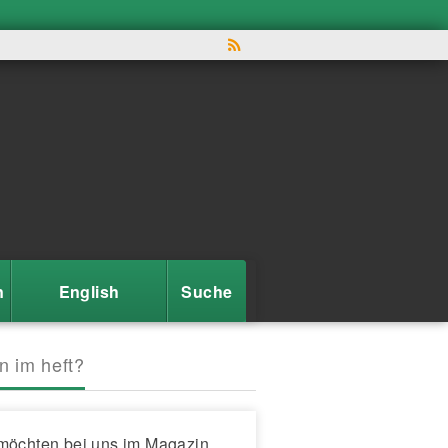
n
English
Suche
n im heft?
möchten bei uns im Magazin