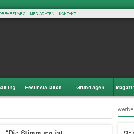
OBEHEFT/ABO
MEDIADATEN
KONTAKT
allung
Festinstallation
Grundlagen
Magazi
werbe
“Die Stimmung ist
Sie 