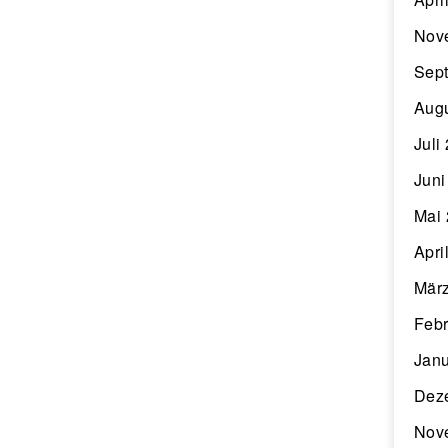
Nov
Sep
Aug
Juli
Juni
Mai
Apri
Mär
Febr
Janu
Dez
Nov