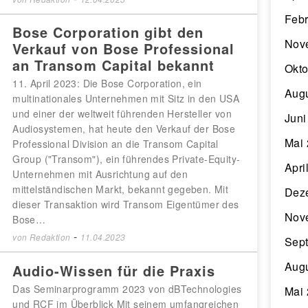
Febr
Bose Corporation gibt den
Nov
Verkauf von Bose Professional
an Transom Capital bekannt
Okto
11. April 2023: Die Bose Corporation, ein
Aug
multinationales Unternehmen mit Sitz in den USA
und einer der weltweit führenden Hersteller von
Juni
Audiosystemen, hat heute den Verkauf der Bose
Mai
Professional Division an die Transom Capital
Group ("Transom"), ein führendes Private-Equity-
Apri
Unternehmen mit Ausrichtung auf den
mittelständischen Markt, bekannt gegeben. Mit
Dez
dieser Transaktion wird Transom Eigentümer des
Nov
Bose…
-
von
Redaktion
11.04.2023
Sep
Aug
Audio-Wissen für die Praxis
Das Seminarprogramm 2023 von dBTechnologies
Mai
und RCF im Überblick Mit seinem umfangreichen