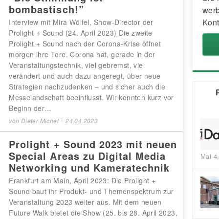
bombastisch!”
werb
Kont
Interview mit Mira Wölfel, Show-Director der
Prolight + Sound (24. April 2023) Die zweite
Prolight + Sound nach der Corona-Krise öffnet
morgen ihre Tore. Corona hat, gerade in der
Veranstaltungstechnik, viel gebremst, viel
verändert und auch dazu angeregt, über neue
Strategien nachzudenken – und sicher auch die
Messelandschaft beeinflusst. Wir konnten kurz vor
Beginn der…
-
von
Dieter Michel
24.04.2023
Prolight + Sound 2023 mit neuen
Special Areas zu Digital Media
Mai 4
Networking und Kameratechnik
Frankfurt am Main, April 2023: Die Prolight +
Sound baut ihr Produkt- und Themenspektrum zur
Veranstaltung 2023 weiter aus. Mit dem neuen
Future Walk bietet die Show (25. bis 28. April 2023,