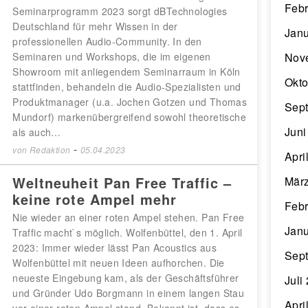
Febr
Seminarprogramm 2023 sorgt dBTechnologies
Deutschland für mehr Wissen in der
Janu
professionellen Audio-Community. In den
Seminaren und Workshops, die im eigenen
Nov
Showroom mit anliegendem Seminarraum in Köln
Okto
stattfinden, behandeln die Audio-Spezialisten und
Produktmanager (u.a. Jochen Gotzen und Thomas
Sep
Mundorf) markenübergreifend sowohl theoretische
Juni
als auch…
-
von
Redaktion
05.04.2023
Apri
Weltneuheit Pan Free Traffic –
Mär
keine rote Ampel mehr
Febr
Nie wieder an einer roten Ampel stehen. Pan Free
Janu
Traffic macht`s möglich. Wolfenbüttel, den 1. April
2023: Immer wieder lässt Pan Acoustics aus
Sep
Wolfenbüttel mit neuen Ideen aufhorchen. Die
neueste Eingebung kam, als der Geschäftsführer
Juli
und Gründer Udo Borgmann in einem langen Stau
Apri
vor einer roten Ampel stand. Bekannt ist, dass es