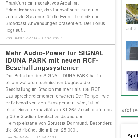
Frankfurt) ein interaktives Areal mit
Erlebnischarakter, das Innovationen rund um
vernetzte Systeme für die Event- Technik und
Broadcast-Anwendungen präsentiert. Der Fokus
Juli 2
liegt auf…
-
von
Dieter Michel
14.04.2023
Mehr Audio-Power für SIGNAL
IDUNA PARK mit neuen RCF-
Beschallungssystemen
Der Betreiber des SIGNAL IDUNA PARK hat in
einem weiteren technischen Upgrade die
Beschallung im Stadion mit mehr als 128 RCF-
Lautsprecherelementen erweitert.Der Tempel, wie
er liebevoll von den Fans genannt wird, ist mit
archi
einer Gesamtkapazität von 81.365 Zuschauern das
größte Stadion Deutschlands und die
Heimspielstätte von Borussia Dortmund. Besonders
die Südtribüne, die mit ca. 25.000…
Apri
-
von
Redaktion
12.04.2023