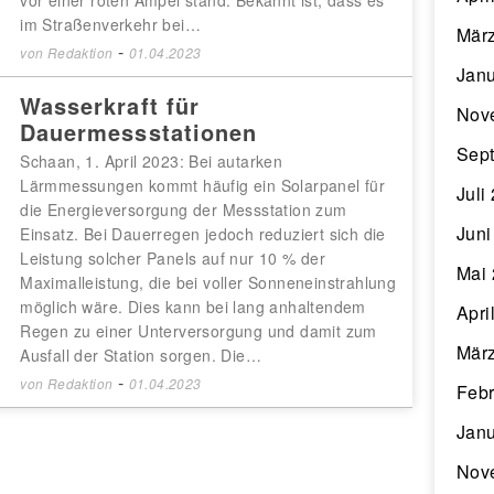
im Straßenverkehr bei…
Mär
-
von
Redaktion
01.04.2023
Janu
Wasserkraft für
Nov
Dauermessstationen
Sep
Schaan, 1. April 2023: Bei autarken
Lärmmessungen kommt häufig ein Solarpanel für
Juli
die Energieversorgung der Messstation zum
Juni
Einsatz. Bei Dauerregen jedoch reduziert sich die
Leistung solcher Panels auf nur 10 % der
Mai
Maximalleistung, die bei voller Sonneneinstrahlung
möglich wäre. Dies kann bei lang anhaltendem
Apri
Regen zu einer Unterversorgung und damit zum
Mär
Ausfall der Station sorgen. Die…
-
von
Redaktion
01.04.2023
Febr
Janu
Nov