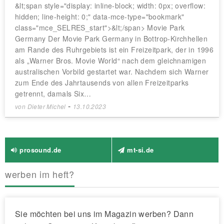
&lt;span style="display: inline-block; width: 0px; overflow:
hidden; line-height: 0;" data-mce-type="bookmark"
class="mce_SELRES_start">&lt;/span> Movie Park
Germany Der Movie Park Germany in Bottrop-Kirchhellen
am Rande des Ruhrgebiets ist ein Freizeitpark, der in 1996
als „Warner Bros. Movie World“ nach dem gleichnamigen
australischen Vorbild gestartet war. Nachdem sich Warner
zum Ende des Jahrtausends von allen Freizeitparks
getrennt, damals Six…
-
von
Dieter Michel
13.10.2023
prosound.de
mt-si.de
werben im heft?
Sie möchten bei uns im Magazin werben? Dann