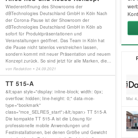
werb
Wiedereröffnung des Showrooms der
dBTechnologies Deutschland GmbH in Köln Nach
Kont
der Corona-Pause ist der Showroom der
dBTechnologies Deutschland GmbH in Köln ab
sofort für Produktpräsentationen und
Veranstaltungen geöffnet. Das Team in Köln hat
die Pause nicht tatenlos verstreichen lassen,
sondern kommt mit neuer Präsentation und neuem
Konzept zurück. So sind jetzt für alle Marken, die…
-
von
Redaktion
24.09.2021
TT 515-A
&lt;span style="display: inline-block; width: 0px;
overflow: hidden; line-height: 0;" data-mce-
Mai 4
type="bookmark"
class="mce_SELRES_start">&lt;/span> TT 515-A
Die kompakte TT 515-A ist die Lösung für
professionelle mobile Anwendungen und
Festinstallationen, bei denen Größe und Gewicht