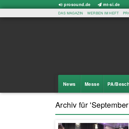
prosound.de
mt-si.de
DAS MAGAZIN
WERBEN IM HEFT
PR
News
Messe
PA/Besch
Archiv für 'September