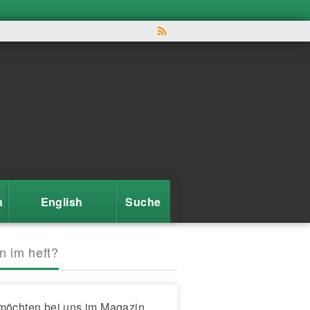
n
English
Suche
n im heft?
möchten bei uns im Magazin