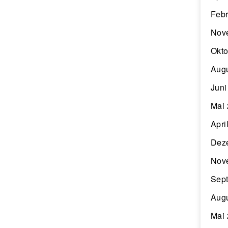
Febr
Nov
Okto
Aug
Juni
Mai
Apri
Dez
Nov
Sep
Aug
Mai