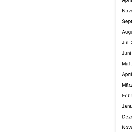
Nov
Sep
Aug
Juli
Juni
Mai
Apri
Mär
Febr
Janu
Dez
Nov