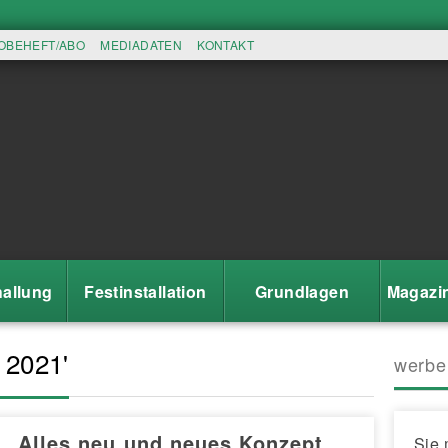
OBEHEFT/ABO
MEDIADATEN
KONTAKT
allung
Festinstallation
Grundlagen
Magazi
 2021'
werbe
Alles neu und neues Konzept
Sie 