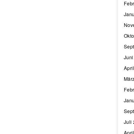
Febr
Janu
Nov
Okto
Sep
Juni
Apri
Mär
Febr
Janu
Sep
Juli
Apri