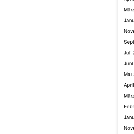
Mär
Janu
Nov
Sep
Juli
Juni
Mai
Apri
Mär
Febr
Janu
Nov