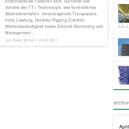
entscheidende Faktoren sind. Sie bietet alle
Vorteile der TT+ Technologie, wie kontrolliertes
Abstrahlverhalten, herausragende Transparenz,
hohe Leistung, flexibles Rigging-Zubehör,
Wetterbeständigkeit sowie Echtzeit-Monitoring und
Juli 2
Management…
-
von
Dieter Michel
24.09.2021
archi
Apri