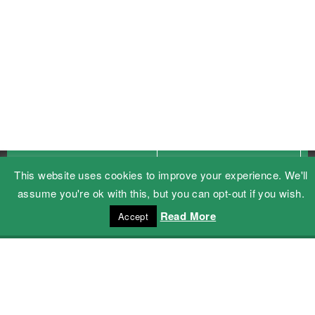
prosound.de
mt-si.de
This website uses cookies to improve your experience. We'll
assume you're ok with this, but you can opt-out if you wish.
werben im heft?
Read More
Accept
Sie möchten bei uns im Magazin werben? Dann
nehmen Sie mit uns Kontakt auf!
Mediadaten anfordern