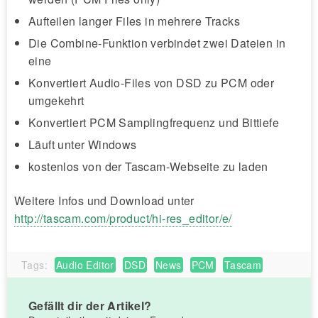
Aufteilen langer Files in mehrere Tracks
Die Combine-Funktion verbindet zwei Dateien in
eine
Konvertiert Audio-Files von DSD zu PCM oder
umgekehrt
Konvertiert PCM Samplingfrequenz und Bittiefe
Läuft unter Windows
kostenlos von der Tascam-Webseite zu laden
Weitere Infos und Download unter
http://tascam.com/product/hi-res_editor/e/
Tags:
Audio Editor
DSD
News
PCM
Tascam
Gefällt dir der Artikel?