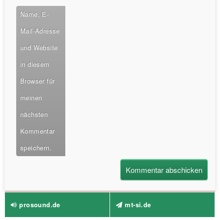
Name, E-
Mail-Adresse
und Website
in diesem
Browser für
meinen
nächsten
Kommentar
speichern.
prosound.de
mt-si.de