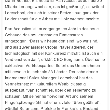
Mann-Betrieb. Bis heute ist Pan Acoustics auf fast 30
Mitarbeiter angewachsen, das ist großartig”, schwärmt
Leerschool, der sich in seiner Freizeit nun ganz der
Leidenschaft für die Arbeit mit Holz widmen möchte.
Pan Acoustics ist im vergangenen Jahr in das neue
Gebäude des neu errichteten Firmensitzes
eingezogen. “Dass wir heute dort sind, wo wir sind,
und als zuverlässiger Global Player agieren, der
technologisch mit der Konkurrenz mithält, ist auch ein
Verdienst von Jan”, erklärt CEO Borgmann. Über seine
exklusiven Vertriebspartner liefert das Unternehmen
mittlerweile in mehr als 33 Länder. Der scheidende
International Sales Manager Leerschool hat das
Vertriebsnetz mit kulturellem Weitblick stetig
ausgebaut. “Jan schafft es, über den Tellerrand zu
schauen. Mit seiner humorvollen Art und seinem
Fingerspitzengefühl hat er uns viele Türen geöffnet”,
würdigt Borgmann. Projekte in Frankreich, England,