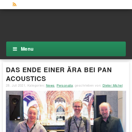
Menu
DAS ENDE EINER ÄRA BEI PAN
ACOUSTICS
28. Juli 2021
, Kategorien:
News
,
Personalia
; geschrieben von:
Dieter Michel