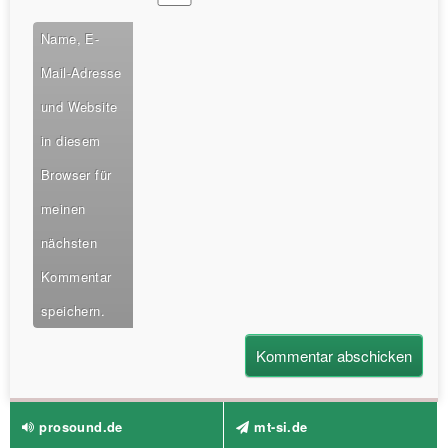
Name, E-
Mail-Adresse
und Website
in diesem
Browser für
meinen
nächsten
Kommentar
speichern.
prosound.de
mt-si.de