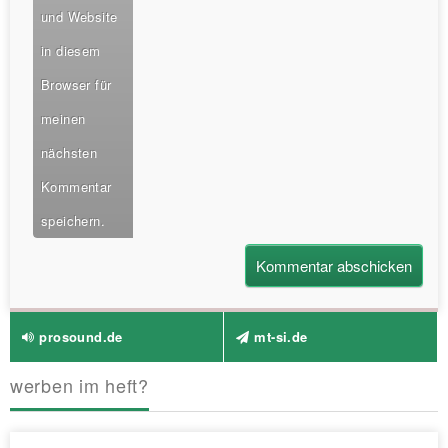
und Website
in diesem
Browser für
meinen
nächsten
Kommentar
speichern.
prosound.de
mt-si.de
werben im heft?