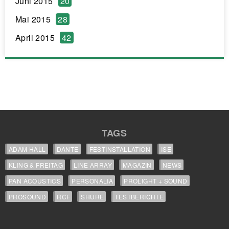
Juni 2015
20
Mai 2015
28
April 2015
42
TAGS
ADAM HALL
DANTE
FESTINSTALLATION
ISE
KLING & FREITAG
LINE ARRAY
MAGAZIN
NEWS
PAN ACOUSTICS
PERSONALIA
PROLIGHT + SOUND
PROSOUND
RCF
SHURE
TESTBERICHTE