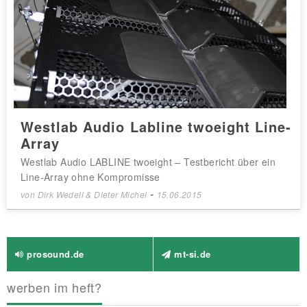
Westlab Audio Labline twoeight Line-
Array
Westlab Audio LABLINE twoeight – Testbericht über ein
Line-Array ohne Kompromisse
-
von
Dirk Wedell & Dieter Michel
15.06.2015
prosound.de
mt-si.de
werben im heft?