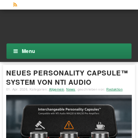
Menu
NEUES PERSONALITY CAPSULE™
SYSTEM VON NTI AUDIO
01. Apr. 2026
, Kategorien:
Allgemein
,
News
; geschrieben von:
Redaktion