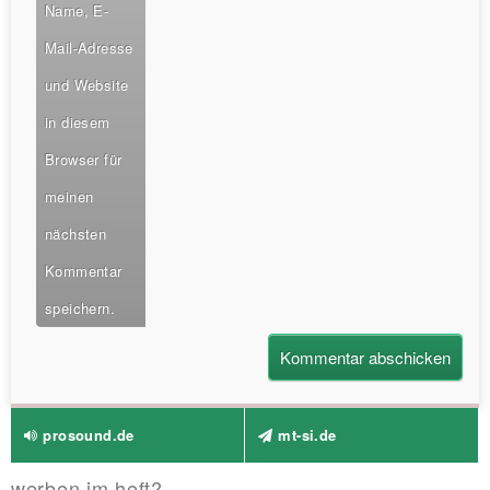
Name, E-
Mail-Adresse
und Website
in diesem
Browser für
meinen
nächsten
Kommentar
speichern.
prosound.de
mt-si.de
werben im heft?