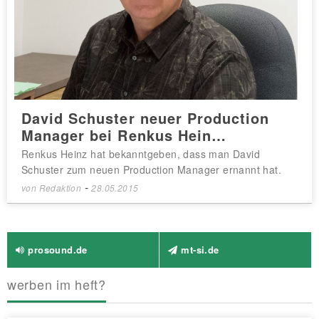
David Schuster neuer Production
Manager bei Renkus Hein…
Renkus Heinz hat bekanntgeben, dass man David
Schuster zum neuen Production Manager ernannt hat.
-
von
Redaktion
28.05.2015
prosound.de
mt-si.de
werben im heft?