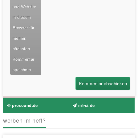
und Website
in diesem
Browser für
meinen
nächsten
Kommentar
speichern.
prosound.de
mt-si.de
werben im heft?