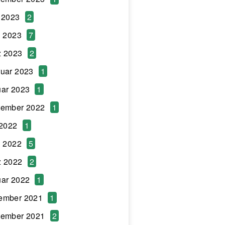
 2023
2
l 2023
7
z 2023
2
uar 2023
1
ar 2023
1
tember 2022
1
 2022
1
l 2022
5
z 2022
2
ar 2022
1
ember 2021
1
tember 2021
2