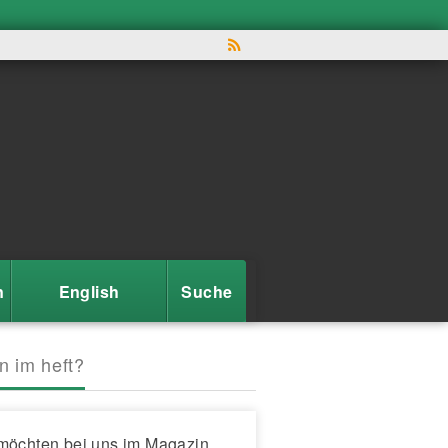
n
English
Suche
n im heft?
möchten bei uns im Magazin