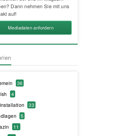
en? Dann nehmen Sie mit uns
akt auf!
Mediadaten anfordern
orien
emein
36
ish
4
installation
33
ndlagen
5
azin
11