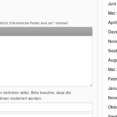
Juni
Mai
Apri
licht.
Erforderliche Felder sind mit
*
markiert
Dez
Nov
Sep
Aug
Mai
Febr
Janu
 beitreten willst. Bitte beachte, dass die
Nov
nien moderiert werden.
Okto
Sep