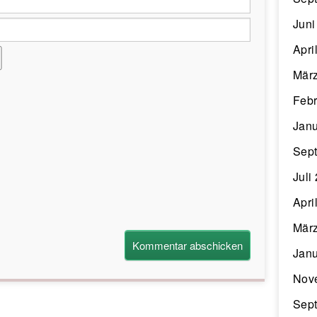
Juni
Apri
Mär
Febr
Janu
Sep
Juli
Apri
Mär
Janu
Nov
Sep