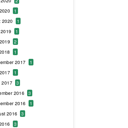
 2020
2
 2020
1
z 2020
1
 2019
1
 2019
2
 2018
1
tember 2017
1
 2017
1
l 2017
3
ember 2016
3
tember 2016
1
ust 2016
3
 2016
3