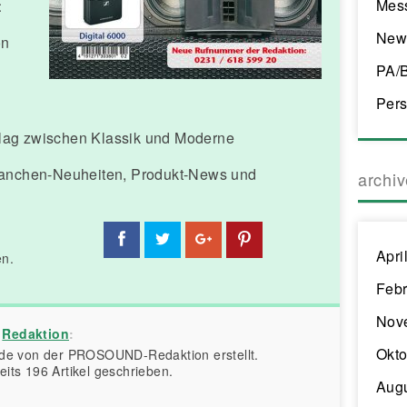
Mes
t
New
on
PA/
Pers
lag zwischen Klassik und Moderne
ranchen-Neuheiten, Produkt-News und
archi
Apri
en.
Febr
Nov
r
Redaktion
:
Okto
urde von der PROSOUND-Redaktion erstellt.
eits 196 Artikel geschrieben.
Aug