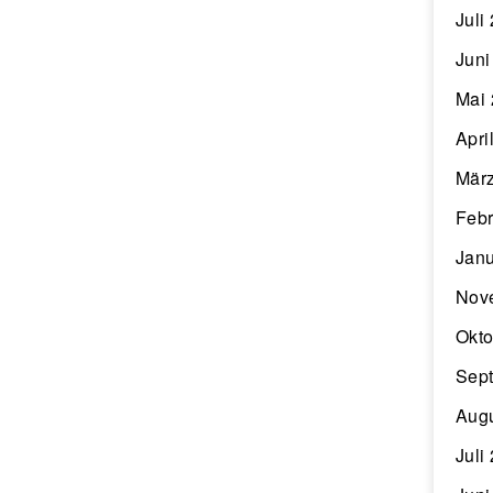
Juli
Juni
Mai
Apri
Mär
Febr
Janu
Nov
Okto
Sep
Aug
Juli