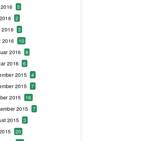
 2016
5
 2016
2
l 2016
3
z 2016
10
uar 2016
8
ar 2016
6
ember 2015
4
ember 2015
7
ber 2015
16
tember 2015
7
ust 2015
3
 2015
20