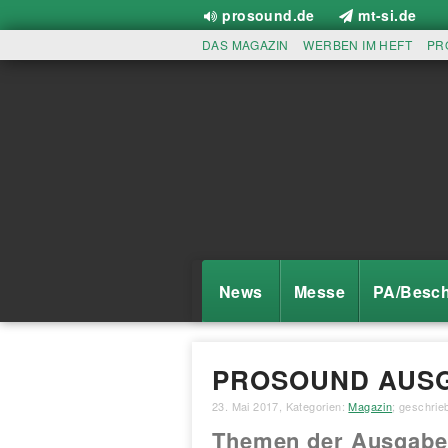
prosound.de
mt-si.de
DAS MAGAZIN
WERBEN IM HEFT
PR
News
Messe
PA/Besch
PROSOUND AUSG
23. Mai 2017
, Kategorien:
Magazin
; geschri
Themen der Ausgabe