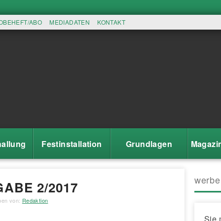
OBEHEFT/ABO
MEDIADATEN
KONTAKT
allung
Festinstallation
Grundlagen
Magazi
werbe
ABE 2/2017
eben von:
Redaktion
Sie 