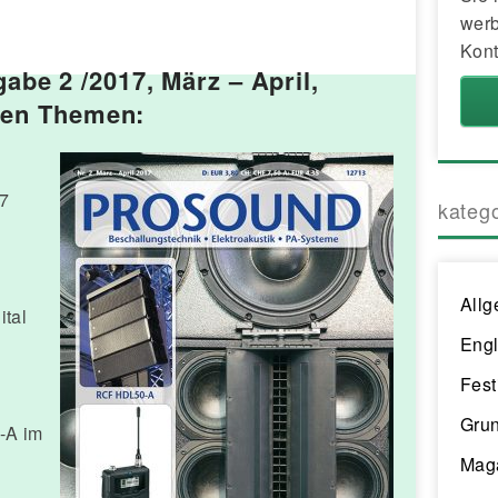
werb
Kont
e 2 /2017, März – April,
nden Themen:
7
kateg
Allg
ital
Engl
Fest
Gru
-A im
Mag