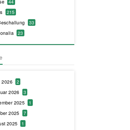
se
44
s
215
Beschallung
33
onalia
23
ve
l 2026
2
uar 2026
3
ember 2025
1
ber 2025
7
ust 2025
1