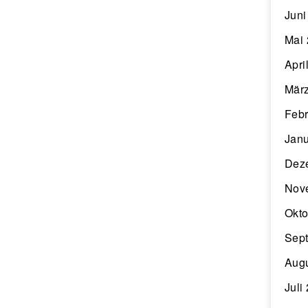
Juni
Mai
Apri
Mär
Febr
Janu
Dez
Nov
Okto
Sep
Aug
Juli