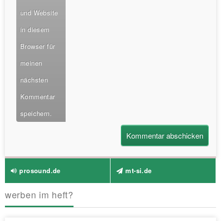
und Website
in diesem
Browser für
meinen
nächsten
Kommentar
speichern.
prosound.de
mt-si.de
werben im heft?