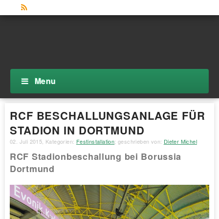
Menu
RCF BESCHALLUNGSANLAGE FÜR
STADION IN DORTMUND
02. Juli 2015
, Kategorien:
Festinstallation
; geschrieben von:
Dieter Michel
RCF Stadionbeschallung bei Borussia
Dortmund