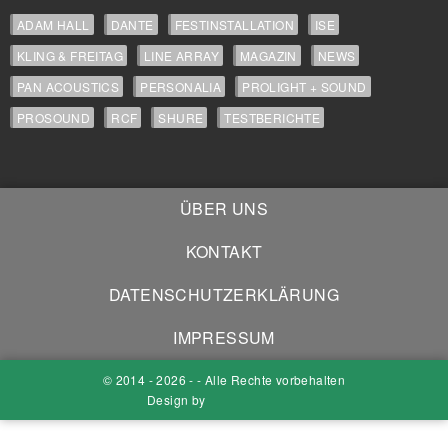
ADAM HALL
DANTE
FESTINSTALLATION
ISE
KLING & FREITAG
LINE ARRAY
MAGAZIN
NEWS
PAN ACOUSTICS
PERSONALIA
PROLIGHT + SOUND
PROSOUND
RCF
SHURE
TESTBERICHTE
ÜBER UNS
KONTAKT
DATENSCHUTZERKLÄRUNG
IMPRESSUM
© 2014 - 2026 - - Alle Rechte vorbehalten
Design by